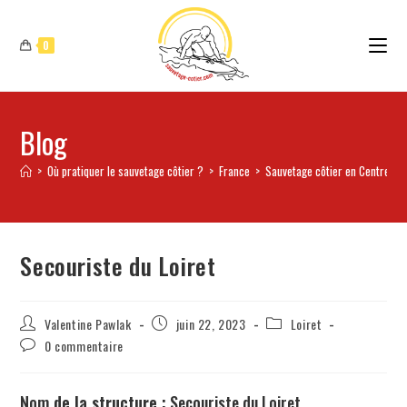
0
Blog
>
Où pratiquer le sauvetage côtier ?
>
France
>
Sauvetage côtier en Centre-Val
Secouriste du Loiret
Valentine Pawlak
juin 22, 2023
Loiret
0 commentaire
Nom
de la structure :
Secouriste du Loiret