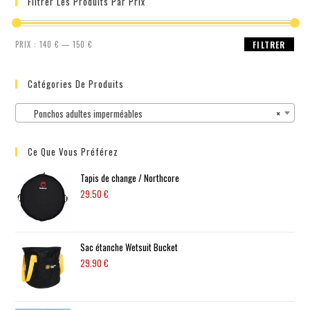
Filtrer Les Produits Par Prix
PRIX :
140 €
—
150 €
FILTRER
Catégories De Produits
Ponchos adultes imperméables
×
Ce Que Vous Préférez
Tapis de change / Northcore
29.50
€
Sac étanche Wetsuit Bucket
29.90
€