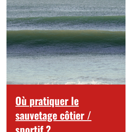
Où pratiquer le
sauvetage côtier /
sportif ?