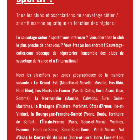
Tous les clubs et associations de sauvetage côtier /
sportif marche aquatique en fonction des régions !​
Le sauvetage côtier / sportif vous intéresse ? Vous cherchez le club
le plus proche de chez vous ? Vous êtes au bon endroit ! Sauvetage-
cotier.com s’occupe de répertorier l’ensemble des clubs de
sauvetage de France et à l’international.
Nous les classifions par zones géographiques de la manière
suivante :
Le Grand Est
(Meurthe-et-Moselle, Moselle, Bas-Rhin,
Haut-Rhin),
Les Hauts-de-France
(Pas-de-Calais, Nord, Aisne, Oise,
Somme
),
la Normandie
(Manche, Calvados, Eure, Seine-
Maritime),
la Bretagne
(Finistère, Morbihan, Côtes d’Armor, Ille-et-
Vilaine),
la Bourgogne-Franche-Comté
(Yonne, Doubs, Territoire
de Belfort),
l’Île-de-France
(Paris, Seine-et-Marne, Yvelines,
Essonne, Hauts-de-Seine, Seine-Saint-Denis, Val-de-Marne, Val
d’Oise),
le Centre-Val de Loir
e (Indre-et-Loire, Indre, Eure-et-Loir,