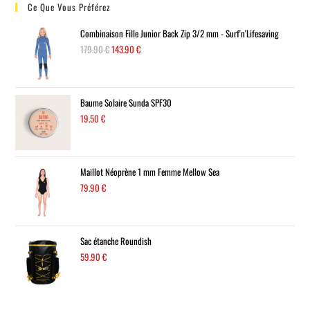
Ce Que Vous Préférez
Combinaison Fille Junior Back Zip 3/2 mm - Surf'n'Lifesaving
179.90
€
143.90
€
Baume Solaire Sunda SPF30
19.50
€
Maillot Néoprène 1 mm Femme Mellow Sea
79.90
€
Sac étanche Roundish
59.90
€