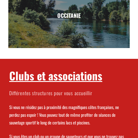
Hautes-Alpes, Vaucluse, Alpes-Maritimes, Var, Bouches-du-
OCCITANIE
Rhône.
Voir la région
Occitanie
Clubs et associations
Hautes-Pyrénées, Haute-Garonne, Tarn-et-Garonne, Tarn,
Aveyron, Gard, Hérault, Aude, Pyrénées-Orientales, Ariège.
Voir la région
Différentes structures pour vous accueillir
Si vous ne résidez pas à proximité des magnifiques côtes françaises, ne
perdez pas espoir ! Vous pouvez tout de même profiter de séances de
sauvetage sportif le long de certains lacs et piscines.
Si vous êtes un club ou un groupe de sauveteurs et que vous ne trouvez pas