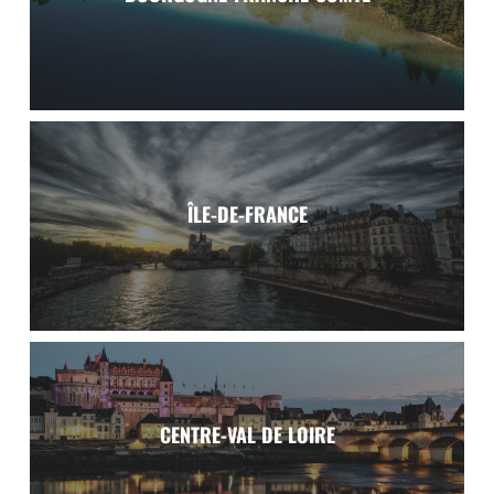
Voir la région
Bourgogne-Franche-Comté
Yonne, Doubs, Territoire de Belfort.
ÎLE-DE-FRANCE
Voir la région
Île-de-France
Paris, Seine-et-Marne, Yvelines, Essonne, Hauts-de-Seine,
CENTRE-VAL DE LOIRE
Seine-Saint-Denis, Val-de-Marne, Val d'Oise.
Voir la région