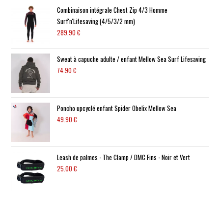
Combinaison intégrale Chest Zip 4/3 Homme
Surf'n'Lifesaving (4/5/3/2 mm)
289.90
€
Sweat à capuche adulte / enfant Mellow Sea Surf Lifesaving
74.90
€
Poncho upcyclé enfant Spider Obelix Mellow Sea
49.90
€
Leash de palmes - The Clamp / DMC Fins - Noir et Vert
25.00
€