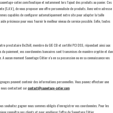
 sauvetage-cotier.com/boutique et notamment lors l’ajout des produits au panier. Ces
te (S.A.V.), de vous proposer une offre personnalisée de produits. Avec votre adresse 
sommes capables de configurer automatiquement notre site pour adapter la taille
aide précieuse pour vous fournir le meilleur niveau de service possible. Enfin, toutes
tre prestataire Be2bill, membre du GIE CB et certifié PCI DSS, répondant ainsi aux
rs du paiement, vos coordonnées bancaires sont transmises de manière cryptée et dan
re. A aucun moment Sauvetage Côtier n’a en sa possession ou en sa connaissance vos
ignages peuvent contenir des informations personnelles. Vous pouvez effectuer une
 nous contactant sur
contact@sauvetage-cotier.com
 vous souhaitez gagner nous sommes obligés d’enregistrer vos coordonnées. Pour les
mieux connaître nos clients et pour améliorer l’offre de Sauvetage Côtier.