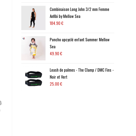
Combinaison Long John 3/2 mm Femme
Anfibi by Mellow Sea
184.90
€
Poncho upcyclé enfant Summer Mellow
Sea
49.90
€
Leash de palmes - The Clamp / DMC Fins -
Noir et Vert
25.00
€
).
e