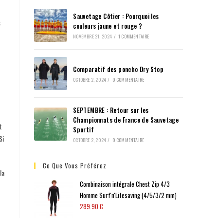
Sauvetage Côtier : Pourquoi les
s
couleurs jaune et rouge ?
NOVEMBRE 21, 2024
/
1 COMMENTAIRE
Comparatif des poncho Dry Stop
OCTOBRE 2, 2024
/
0 COMMENTAIRE
SEPTEMBRE : Retour sur les
Championnats de France de Sauvetage
t
Sportif
Si
OCTOBRE 2, 2024
/
0 COMMENTAIRE
Ce Que Vous Préférez
la
Combinaison intégrale Chest Zip 4/3
Homme Surf'n'Lifesaving (4/5/3/2 mm)
289.90
€