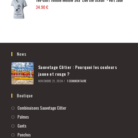
Tee-shirt femme Mellow Sea "Live the Ocean" - Vert Jade
34.90
€
News
Sauvetage Côtier : Pourquoi les couleurs
jaune et rouge ?
NOVEMBRE 21, 2024
/
1 COMMENTAIRE
Boutique
Combinaisons Sauvetage Côtier
Palmes
Gants
Ponchos