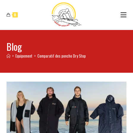
0
Blog
>
Equipement
>
Comparatif des poncho Dry Stop