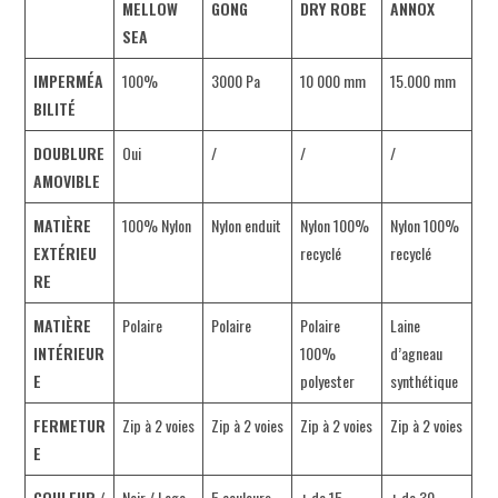
MELLOW
GONG
DRY ROBE
ANNOX
SEA
IMPERMÉA
100%
3000 Pa
10 000 mm
15.000 mm
BILITÉ
DOUBLURE
Oui
/
/
/
AMOVIBLE
MATIÈRE
100% Nylon
Nylon enduit
Nylon 100%
Nylon 100%
EXTÉRIEU
recyclé
recyclé
RE
MATIÈRE
Polaire
Polaire
Polaire
Laine
INTÉRIEUR
100%
d’agneau
E
polyester
synthétique
FERMETUR
Zip à 2 voies
Zip à 2 voies
Zip à 2 voies
Zip à 2 voies
E
COULEUR
/
Noir / Logo
5 couleurs
+ de 15
+ de 30