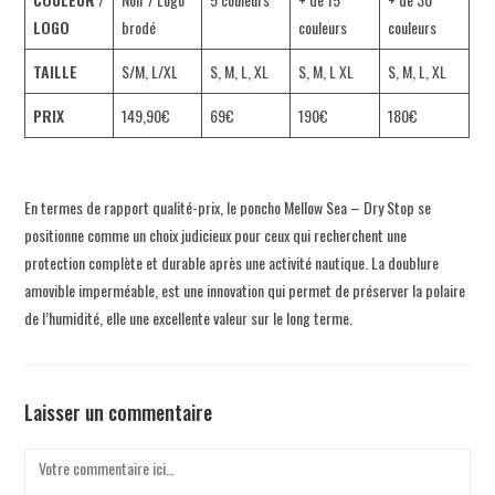
LOGO
brodé
couleurs
couleurs
TAILLE
S/M, L/XL
S, M, L, XL
S, M, L XL
S, M, L, XL
PRIX
149,90€
69€
190€
180€
En termes de rapport qualité-prix, le poncho Mellow Sea – Dry Stop se
positionne comme un choix judicieux pour ceux qui recherchent une
protection complète et durable après une activité nautique. La doublure
amovible imperméable, est une innovation qui permet de préserver la polaire
de l’humidité, elle une excellente valeur sur le long terme.
Laisser un commentaire