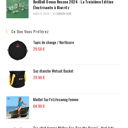
RedBull Ocean Rescue 2024 : La Troisième Édition
Électrisante à Biarritz
AVRIL 4, 2024
/
0 COMMENTAIRE
Ce Que Vous Préférez
Tapis de change / Northcore
29.50
€
Sac étanche Wetsuit Bucket
29.90
€
Maillot Surf'n'Lifesaving Femme
64.90
€