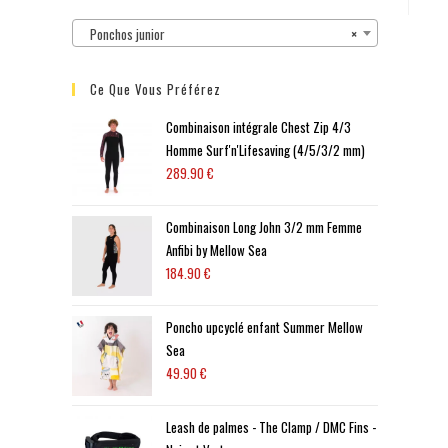
Ponchos junior
×
Ce Que Vous Préférez
Combinaison intégrale Chest Zip 4/3
Homme Surf'n'Lifesaving (4/5/3/2 mm)
289.90
€
Combinaison Long John 3/2 mm Femme
Anfibi by Mellow Sea
184.90
€
Poncho upcyclé enfant Summer Mellow
Sea
49.90
€
Leash de palmes - The Clamp / DMC Fins -