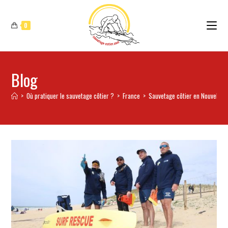
0
Blog
>
Où pratiquer le sauvetage côtier ?
>
France
>
Sauvetage côtier en Nouvelle A