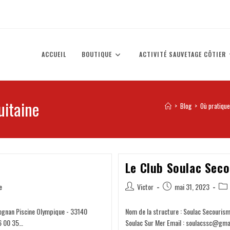
ACCUEIL
BOUTIQUE
ACTIVITÉ SAUVETAGE CÔTIER
uitaine
>
Blog
>
Où pratique
Le Club Soulac Sec
e
Victor
mai 31, 2023
eognan Piscine Olympique - 33140
Nom de la structure : Soulac Secouris
46 00 35…
Soulac Sur Mer Email : soulacssc@gmai