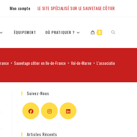
Mon compte
LE SITE SPÉCIALISÉ SUR LE SAUVETAGE CÔTIER
ÉQUIPEMENT
OÙ PRATIQUER ?
0
France
>
Sauvetage côtier en Ile-de-France
>
Val-de-Marne
>
L’association Avenir Nauti
Suivez-Nous
Articles Récents