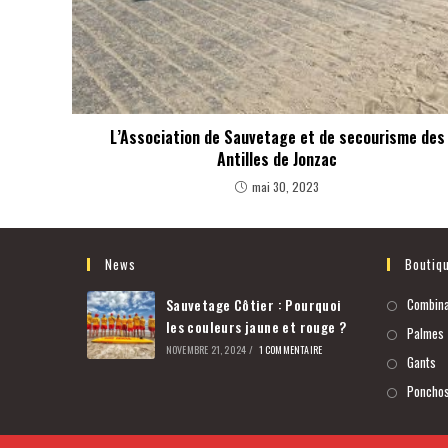
L’Association de Sauvetage et de secourisme des
Antilles de Jonzac
mai 30, 2023
News
Boutiq
Sauvetage Côtier : Pourquoi
Combina
les couleurs jaune et rouge ?
Palmes
NOVEMBRE 21, 2024
/
1 COMMENTAIRE
Gants
Poncho