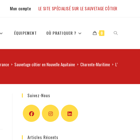
Mon compte
LE SITE SPÉCIALISÉ SUR LE SAUVETAGE CÔTIER
ÉQUIPEMENT
OÙ PRATIQUER ?
0
France
>
Sauvetage côtier en Nouvelle Aquitaine
>
Charente-Maritime
>
L’Association R
Suivez-Nous
Articles Récents