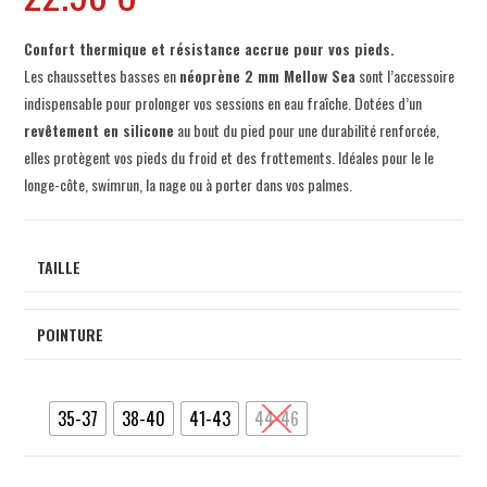
Confort thermique et résistance accrue pour vos pieds.
Les chaussettes basses en
néoprène 2 mm Mellow Sea
sont l’accessoire
indispensable pour prolonger vos sessions en eau fraîche. Dotées d’un
revêtement en silicone
au bout du pied pour une durabilité renforcée,
elles protègent vos pieds du froid et des frottements. Idéales pour le le
longe-côte, swimrun, la nage ou à porter dans vos palmes.
TAILLE
POINTURE
35-37
38-40
41-43
44-46