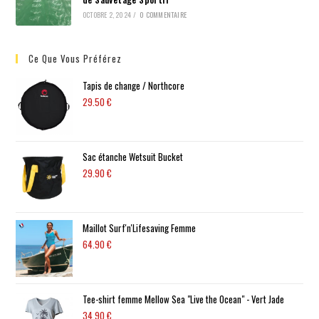
OCTOBRE 2, 2024
/
0 COMMENTAIRE
Ce Que Vous Préférez
Tapis de change / Northcore
29.50
€
Sac étanche Wetsuit Bucket
29.90
€
Maillot Surf'n'Lifesaving Femme
64.90
€
Tee-shirt femme Mellow Sea "Live the Ocean" - Vert Jade
34.90
€