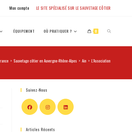
Mon compte
LE SITE SPÉCIALISÉ SUR LE SAUVETAGE CÔTIER
ÉQUIPEMENT
OÙ PRATIQUER ?
0
France
>
Sauvetage côtier en Auvergne-Rhône-Alpes
>
Ain
>
L’Association des Sauveteu
Suivez-Nous
Articles Récents