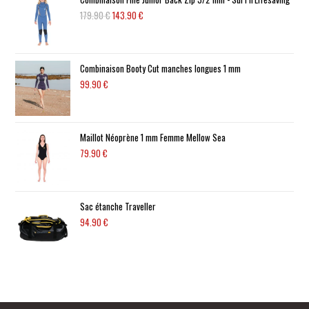
179.90
€
143.90
€
Combinaison Booty Cut manches longues 1 mm
99.90
€
Maillot Néoprène 1 mm Femme Mellow Sea
79.90
€
Sac étanche Traveller
94.90
€