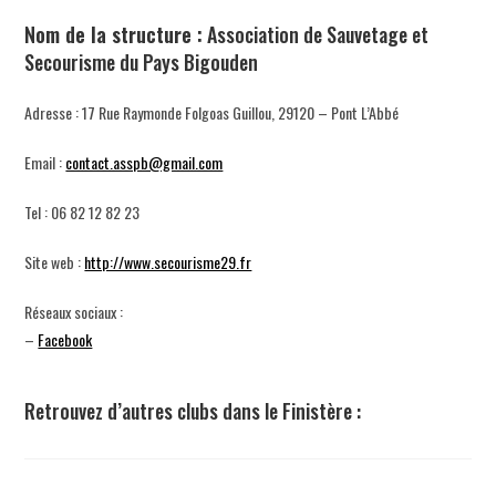
N
om de la structure :
Association de Sauvetage et
Secourisme du Pays Bigouden
Adresse : 17 Rue Raymonde Folgoas Guillou, 29120 – Pont L’Abbé
Email :
contact.asspb@gmail.com
Tel : 06 82 12 82 23
Site web :
http://www.secourisme29.fr
Réseaux sociaux :
–
Facebook
Retrouvez d’autres clubs dans le Finistère :