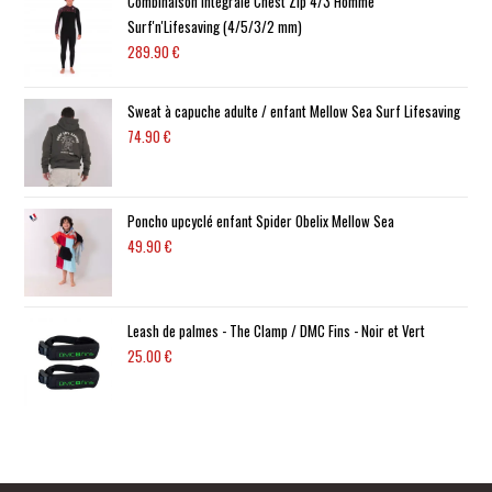
Combinaison intégrale Chest Zip 4/3 Homme
Surf'n'Lifesaving (4/5/3/2 mm)
289.90
€
Sweat à capuche adulte / enfant Mellow Sea Surf Lifesaving
74.90
€
Poncho upcyclé enfant Spider Obelix Mellow Sea
49.90
€
Leash de palmes - The Clamp / DMC Fins - Noir et Vert
25.00
€