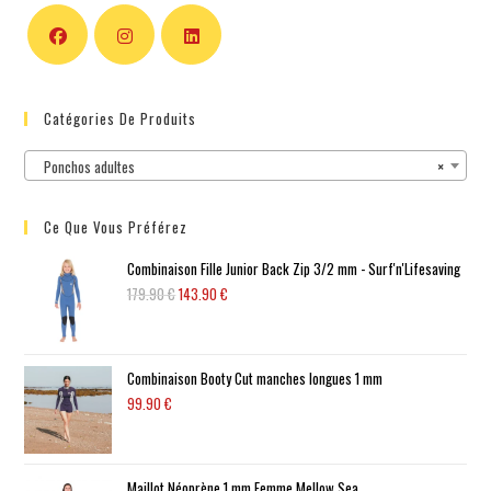
Catégories De Produits
Ponchos adultes
×
Ce Que Vous Préférez
Combinaison Fille Junior Back Zip 3/2 mm - Surf'n'Lifesaving
179.90
€
143.90
€
Combinaison Booty Cut manches longues 1 mm
99.90
€
Maillot Néoprène 1 mm Femme Mellow Sea