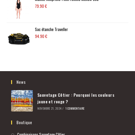
79.90
€
Sac étanche Traveller
94.90
€
News
Sauvetage Côtier : Pourquoi les couleurs
jaune et rouge ?
NOVEMBRE 21, 2024
/
1 COMMENTAIRE
Boutique
Combinaisons Sauvetage Côtier