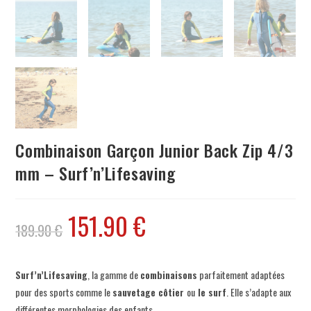
Combinaison Garçon Junior Back Zip 4/3
mm – Surf’n’Lifesaving
151.90
€
189.90
€
Surf’n’Lifesaving
, la gamme de
combinaisons
parfaitement adaptées
pour des sports comme le
sauvetage côtier
ou
le surf
. Elle s’adapte aux
différentes morphologies des enfants.