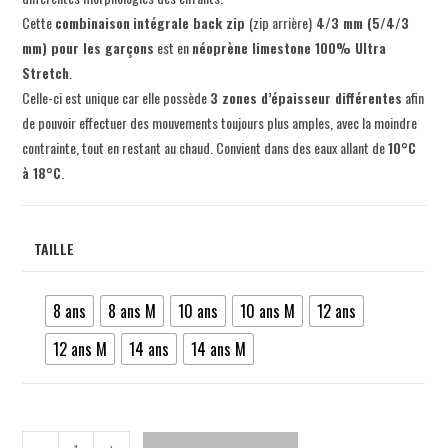
Cette
combinaison
intégrale back zip
(zip arrière)
4/3 mm (5/4/3
mm) pour les garçons
est en
néoprène limestone 100% Ultra
Stretch
.
Celle-ci est unique car elle possède
3 zones d’épaisseur différentes
afin
de pouvoir effectuer des mouvements toujours plus amples, avec la moindre
contrainte, tout en restant au chaud. Convient dans des eaux allant de
10°C
à 18°C
.
TAILLE
8 ans
8 ans M
10 ans
10 ans M
12 ans
12 ans M
14 ans
14 ans M