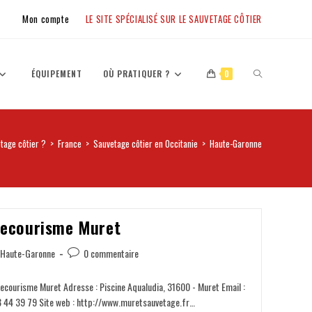
Mon compte
LE SITE SPÉCIALISÉ SUR LE SAUVETAGE CÔTIER
ÉQUIPEMENT
OÙ PRATIQUER ?
0
etage côtier ?
>
France
>
Sauvetage côtier en Occitanie
>
Haute-Garonne
Secourisme Muret
Haute-Garonne
0 commentaire
ecourisme Muret Adresse : Piscine Aqualudia, 31600 - Muret Email :
 44 39 79 Site web : http://www.muretsauvetage.fr…