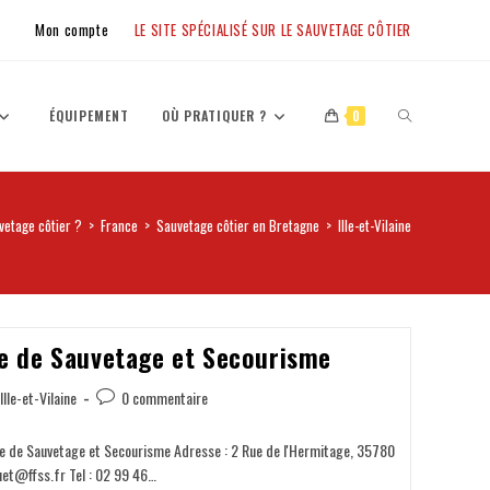
Mon compte
LE SITE SPÉCIALISÉ SUR LE SAUVETAGE CÔTIER
ÉQUIPEMENT
OÙ PRATIQUER ?
0
vetage côtier ?
>
France
>
Sauvetage côtier en Bretagne
>
Ille-et-Vilaine
ne de Sauvetage et Secourisme
Ille-et-Vilaine
0 commentaire
ne de Sauvetage et Secourisme Adresse : 2 Rue de l'Hermitage, 35780
uet@ffss.fr Tel : 02 99 46…